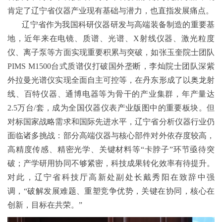
肯定了辽宁省仪器产业现有基础与潜力，也直指发展痛点。
辽宁省作为我国科研仪器研发与高端装备制造的重要基
地，近年来在电镜、质谱、光谱、X射线仪器、激光粒度
仪、离子泵等方面实现重要积累与突破，如张玉奎院士团队
PIMS M1500台式质谱仪打破国外垄断，李灿院士团队深紫
外拉曼光谱仪实现全面自主可控等，在丹东形成了以奥龙射
线、百特仪器、通博电器等为骨干的产业集群，年产量达
2.5万台/套，成为全国仪器仪表产业版图中的重要板块。但
对标国家战略需求和国际先进水平，辽宁省分析仪器行业仍
面临诸多挑战：部分高端仪器与核心部件对外依存度较高，
高精度传感、精密光学、关键材料等“卡脖子”环节亟待突
破；产学研用协同不够紧密，科技成果转化效率有待提升。
对此，辽宁省科技厅高新处副处长戴秀阳在致辞中强
调，“破解发展难题、重塑竞争优势，关键在协同，核心在
创新，目标在共荣。”